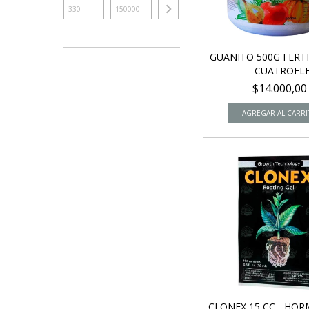
GUANITO 500G FERT
- CUATROEL
$14.000,00
CLONEX 15 CC - HO