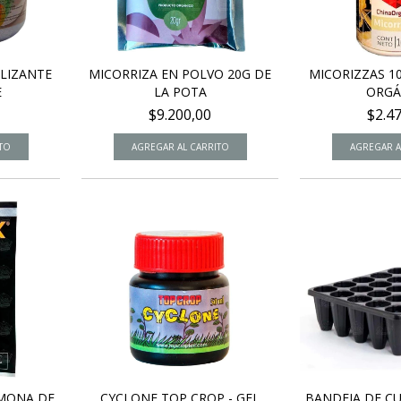
ILIZANTE
MICORRIZA EN POLVO 20G DE
MICORIZZAS 1
E
LA POTA
ORGÁ
$9.200,00
$2.4
RMONA DE
CYCLONE TOP CROP - GEL
BANDEJA DE CU