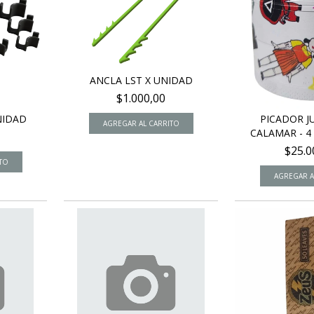
ANCLA LST X UNIDAD
$1.000,00
NIDAD
PICADOR J
CALAMAR - 4 
$25.0