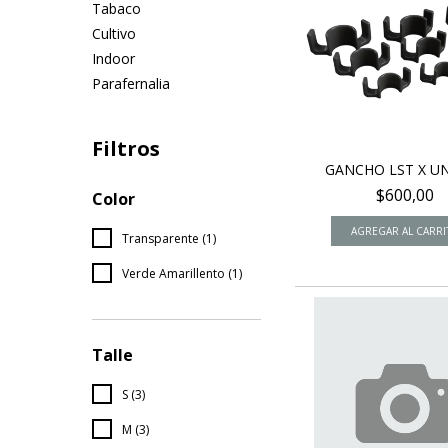
Tabaco
Cultivo
Indoor
Parafernalia
Filtros
GANCHO LST X U
$600,00
Color
Transparente (1)
Verde Amarillento (1)
Talle
S (3)
M (3)