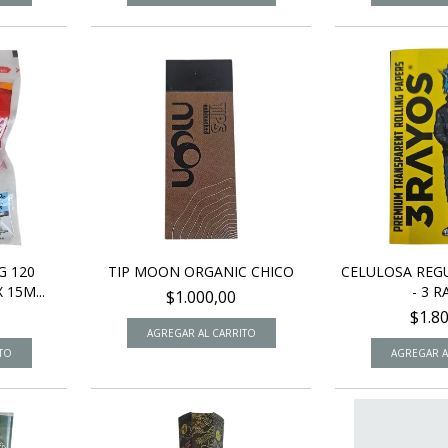
G 120
TIP MOON ORGANIC CHICO
CELULOSA REG
15M...
- 3 
$1.000,00
$1.8