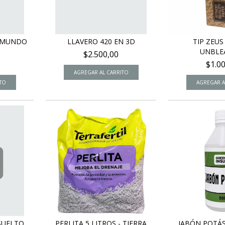
L MUNDO
LLAVERO 420 EN 3D
TIP ZEU
UNBLE
$2.500,00
$1.0
 SUELTO
PERLITA 5 LITROS - TIERRA
JABÓN POTÁS