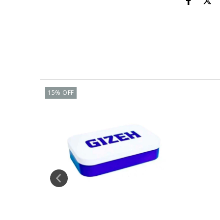
15
%
OFF