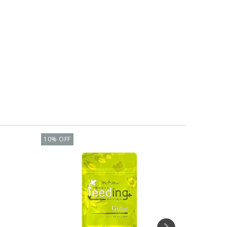
10
%
OFF