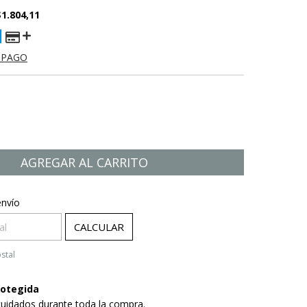
$1.804,11
 PAGO
 CP:
CAMBIAR CP
envío
CALCULAR
stal
otegida
cuidados durante toda la compra.