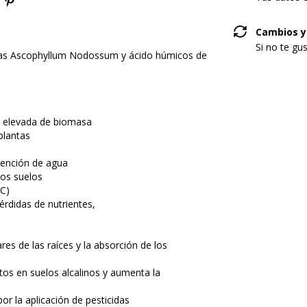
Cambios y
Si no te gu
lgas Ascophyllum Nodossum y ácido húmicos de
n elevada de biomasa
plantas
etención de agua
los suelos
IC)
pérdidas de nutrientes,
s de las raíces y la absorción de los
os en suelos alcalinos y aumenta la
or la aplicación de pesticidas