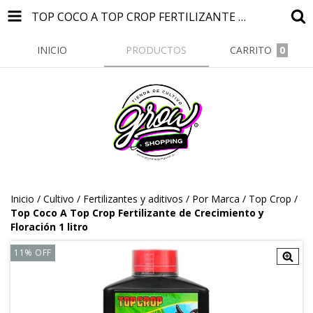
TOP COCO A TOP CROP FERTILIZANTE DE CRECIMIENTO Y FLORACIÓN 1 LITRO
INICIO
PRODUCTOS
CARRITO
0
Inicio
/
Cultivo
/
Fertilizantes y aditivos
/
Por Marca
/
Top Crop
/
Top Coco A Top Crop Fertilizante de Crecimiento y
Floración 1 litro
11
%
OFF