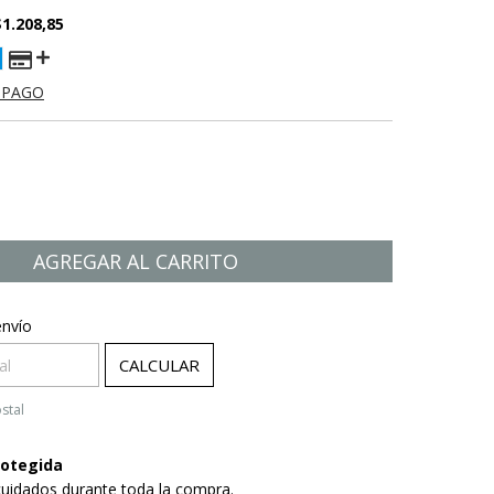
$1.208,85
 PAGO
 CP:
CAMBIAR CP
envío
CALCULAR
stal
otegida
cuidados durante toda la compra.