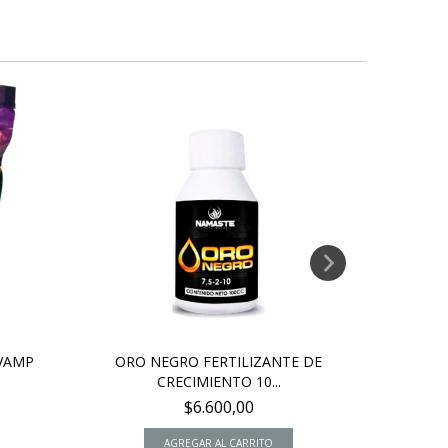
10
%
OFF
VAMP
ORO NEGRO FERTILIZANTE DE
F
CRECIMIENTO 10...
$
$6.600,00